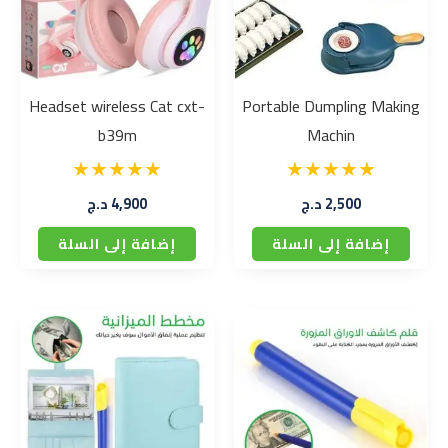
Headset wireless Cat cxt-
Portable Dumpling Making
b39m
Machin
2,500
د.ج
4,900
د.ج
إضافة إلى السلة
إضافة إلى السلة
السعر
السعر
الأصلي
الحالي
هو:
هو:
3,600 د.ج.
2,900 د.ج.