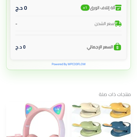
0
د.ج
آلة إتلاف الورق
x1
-
سعر الشحن
0
د.ج
السعر الإجمالي
Powered By WPCODFLOW
منتجات ذات صلة