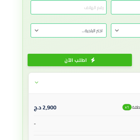
اطلب الآن
2,900
د.ج
اطقة
x1
-