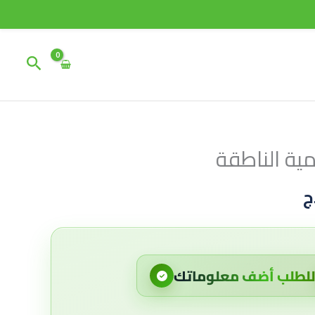
البحث
مية الناطقة
السعر
الحالي
ج
هو:
2,900 د.ج.
لطلب أضف معلوماتك