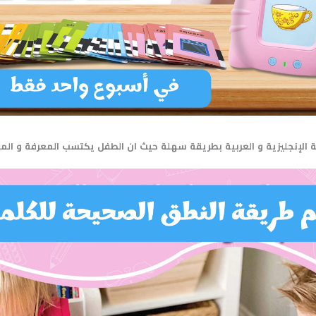
ة
الإنجليزية
و
العربية
بطريقة
سهلة
حيث
ان
الطفل
يكتسب
المعرفة
و
الم