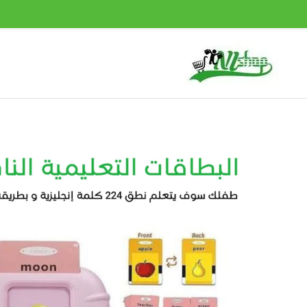
خطي
لى
لمحتوى