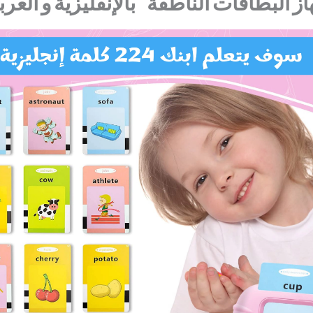
از
البطاقات
الناطقة
بالإنقليزية
و
العرب