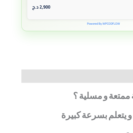
2,900
د.ج
Powered By WPCODFLOW
ممتعة
و
مسلية
؟
و
يتعلم
بسرعة
كبيرة