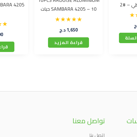
10PCS ARDOISE ALUMINIUM
ي – #2
SAMBARA 4205 – 10 حبات
ج
1,650
د.ج
00
لسلة
قراءة المزيد
قراء
سات
تواصل معنا
إتصل بنا