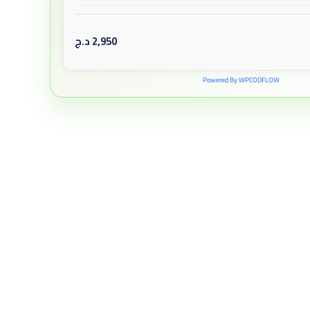
2,950
د.ج
Powered By WPCODFLOW