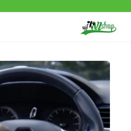
خطي
لى
لمحتوى