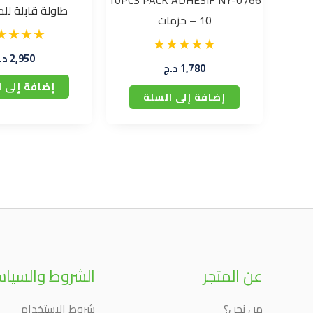
10PCS PACK ADHÉSIF NY-0766
طاولة قابلة للط
– 10 حزمات
2,950
د.
1,780
د.ج
إضافة إلى ا
إضافة إلى السلة
عن المتجر
الشروط والسيا
من نحن؟
شروط الاستخدام