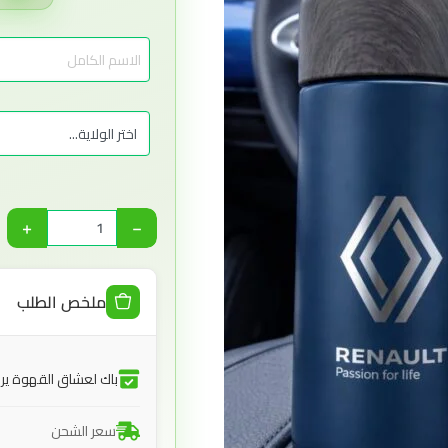
+
−
ملخص الطلب
باك لعشاق القهوة ير
سعر الشحن