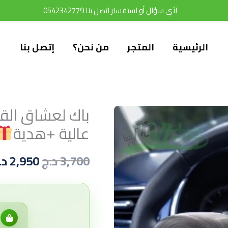
لأي سؤال أو استفسار اتصل بنا 0542342779
الرئيسية
المتجر
من نحن؟
إتصل بنا
باك لعشاق الق
السعر
عالية +هدية
الأصلي
3,700
د.ج
هو:
2,950
د.
3,700 د.ج.
ل