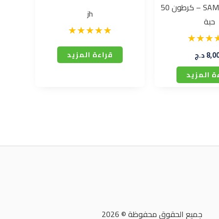
SAMBARA 4205 – كرطون 50
jh
حبة
قراءة المزيد
8,0
د.ج
ة المزيد
جميع الحقوق محفوظة © 2026