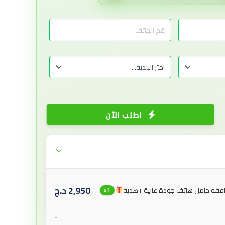
اطلب الآن
2,950
د.ج
افقه حامل هاتف جودة عالية +هدية
x1
-