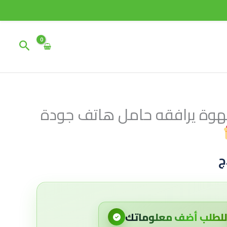
البحث
هوة يرافقه حامل هاتف جودة
السعر
الحالي
ج
هو:
2,950 د.ج.
لطلب أضف معلوماتك