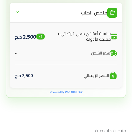
ملخص الطلب
سلسلة أستاذي معي 1 إبتدائي +
2,500
د.ج
x1
مقلمة الأدوات
-
سعر الشحن
2,500
د.ج
السعر الإجمالي
Powered By WPCODFLOW
منتجات ذات صلة