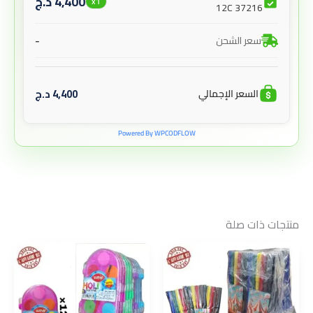
4,400
د.ج
x1
12C 37216
-
سعر الشحن
4,400
د.ج
السعر الإجمالي
Powered By WPCODFLOW
منتجات ذات صلة