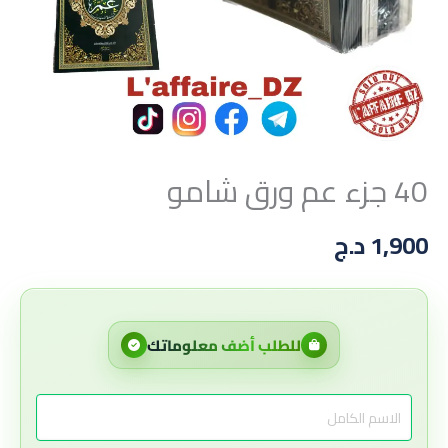
40 جزء عم ورق شامو
1,900
د.ج
للطلب أضف معلوماتك