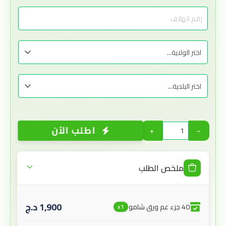
اطلب الآن
+
−
ملخص الطلب
1,900
د.ج
40 جزء عم ورق شامو
x1