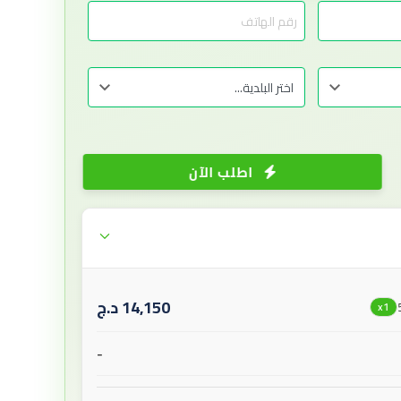
اطلب الآن
14,150
د.ج
x1
-