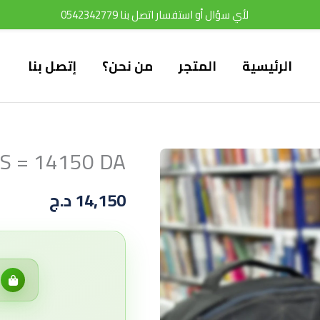
لأي سؤال أو استفسار اتصل بنا 0542342779
الرئيسية
المتجر
من نحن؟
إتصل بنا
S = 14150 DA
14,150
د.ج
ل