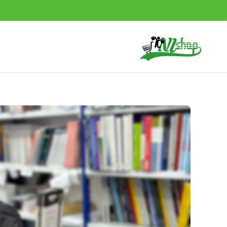
خطي
لى
لمحتوى