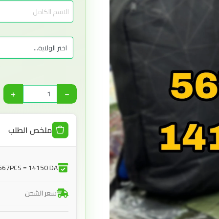
+
−
ملخص الطلب
567PCS = 14150 DA
سعر الشحن