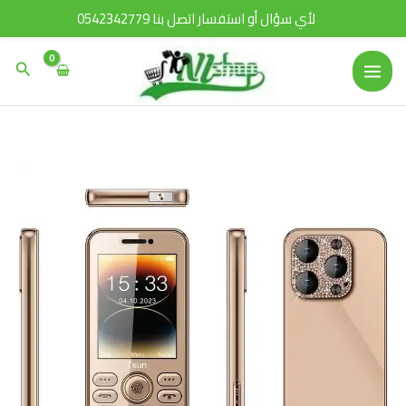
خطي
لأي سؤال أو استفسار اتصل بنا 0542342779
لى
لمحتوى
البحث