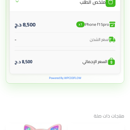
ملخص الطلب
8,500
د.ج
Phone f15pro
x1
-
سعر الشحن
8,500
د.ج
السعر الإجمالي
Powered By WPCODFLOW
منتجات ذات صلة
السعر
السعر