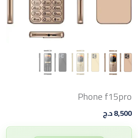
Phone f15pro
8,500
د.ج